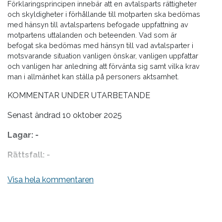
Förklaringsprincipen innebär att en avtalsparts rättigheter
och skyldigheter i förhållande till motparten ska bedömas
med hänsyn till avtalspartens befogade uppfattning av
motpartens uttalanden och beteenden. Vad som är
befogat ska bedömas med hänsyn till vad avtalsparter i
motsvarande situation vanligen önskar, vanligen uppfattar
och vanligen har anledning att förvänta sig samt vilka krav
man i allmänhet kan ställa på personers aktsamhet.
KOMMENTAR UNDER UTARBETANDE
Senast ändrad 10 oktober 2025
Lagar: -
Rättsfall: -
Litteratur:
J. Ramberg & C. Ramberg, Allmän avtalsrätt,
Visa hela kommentaren
2025 kap. 1.4.7 med litteraturhänvisningar. B. Flodgren,
Tillit i avtalsrätten – några intryck från senare svensk
rättspraxis, Festskrift till M.B. Andersen, 2018, s. 403; K.