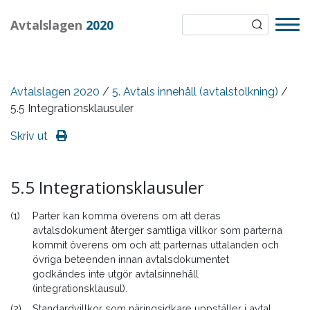
Avtalslagen
2020
Avtalslagen 2020
/
5. Avtals innehåll (avtalstolkning)
/
5.5 Integrationsklausuler
Skriv ut
5.5 Integrationsklausuler
(1)
Parter kan komma överens om att deras
avtalsdokument återger samtliga villkor som parterna
kommit överens om och att parternas uttalanden och
övriga beteenden innan avtalsdokumentet
godkändes inte utgör avtalsinnehåll
(integrationsklausul).
(2)
Standardvillkor som näringsidkare uppställer i avtal