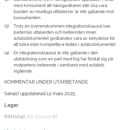
med konsument att näringsidkaren inte ska vara
bunden av muntliga utfästelser är inte gällande mot
konsumenten.
(3)
Trots en överenskommen integrationsklausul kan
parternas uttalanden och beteenden innan
avtalsdokumentet godkändes vara av betydelse för
att tolka eller komplettera texten i avtalsdokumentet.
(4)
En integrationsklausul är inte gällande i den
utsträckning som en part med fog har förlitat sig på
motpartens beteende i samband med avtalets
ingående.
KOMMENTAR UNDER UTARBETANDE
Senast uppdaterad 12 mars 2025
Lagar
:
Rättsfall
: AD 2007 nr 86
Litteratur
: J. Ramberg & C. Ramberg, Allmän avtalsrätt,