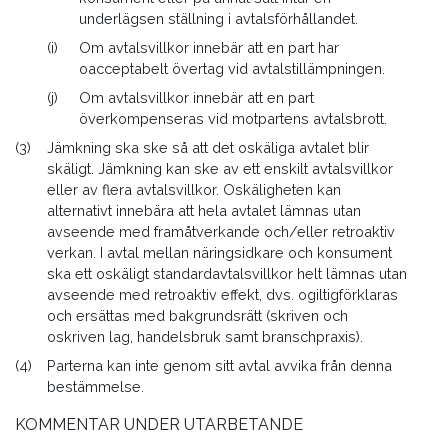
underlägsen ställning i avtalsförhållandet.
(i)
Om avtalsvillkor innebär att en part har
oacceptabelt övertag vid avtalstillämpningen.
(j)
Om avtalsvillkor innebär att en part
överkompenseras vid motpartens avtalsbrott.
(3)
Jämkning ska ske så att det oskäliga avtalet blir
skäligt. Jämkning kan ske av ett enskilt avtalsvillkor
eller av flera avtalsvillkor. Oskäligheten kan
alternativt innebära att hela avtalet lämnas utan
avseende med framåtverkande och/eller retroaktiv
verkan. I avtal mellan näringsidkare och konsument
ska ett oskäligt standardavtalsvillkor helt lämnas utan
avseende med retroaktiv effekt, dvs. ogiltigförklaras
och ersättas med bakgrundsrätt (skriven och
oskriven lag, handelsbruk samt branschpraxis).
(4)
Parterna kan inte genom sitt avtal avvika från denna
bestämmelse.
KOMMENTAR UNDER UTARBETANDE