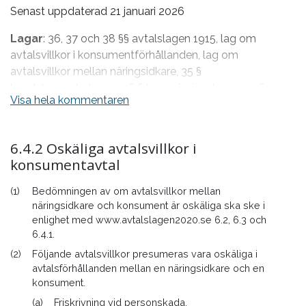
Senast uppdaterad 21 januari 2026
Lagar
: 36, 37 och 38 §§ avtalslagen 1915, lag om
avtalsvillkor i konsumentförhållanden, lag om
avtalsvillkor mellan näringsidkare, 35 §
handelsagenturlagen, 48 § kommissionslagen, 19 §
Visa hela kommentaren
köplagen, 30 § avtalslagen
Rättsfall
:
NJA 1977 s. 138
,
NJA 1979 s. 401
,
NJA 1979 s.
6.4.2 Oskäliga avtalsvillkor i
483
,
NJA 1979 s. 666
,
NJA 1981 s. 400
,
NJA 1981 s. 711
,
konsumentavtal
NJA 1982 s. 613
,
NJA 1982 s. 800
,
NJA 1982 s. 853
,
NJA
1983 s. 332
,
NJA 1983 s. 865
”Bjälklaget”,
NJA 1983 s. 510
,
(1)
Bedömningen av om avtalsvillkor mellan
NJA 1984 s. 280
,
NJA 1986 s. 388
,
NJA 1987 s. 639
,
NJA
näringsidkare och konsument är oskäliga ska ske i
1989 s. 346
,
NJA 1992 s. 143
,
NJA 1992 s. 290
,
NJA 1992
enlighet med
www.avtalslagen2020.se
6.2, 6.3 och
s. 728
”Lastbilsleasingen”,
NJA 1992 s. 782
,
NJA 1996 s. 3
,
6.4.1.
NJA 1997 s. 524
,
NJA 1999 s. 408
,
NJA 2005 s. 745
,
NJA
(2)
Följande avtalsvillkor presumeras vara oskäliga i
2007 s. 758
(obiter),
NJA 2007 s. 962
,
NJA 2009 s. 408
,
avtalsförhållanden mellan en näringsidkare och en
NJA 2009 N3,
NJA 2012 s. 498
,
NJA 2012 s. 776
,
NJA
konsument.
2014 s. 425
”Akzo Nobel”,
NJA 2014 s. 960
”Det Andra
(a)
Friskrivning vid personskada.