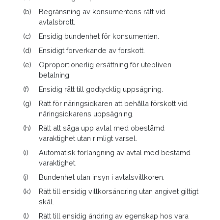
Bolaget”;
NJA 2016 s. 237
”Bostadsrättslokalen”;
NJA
(b)
Begränsning av konsumentens rätt vid
2017 s. 113
”Den övertagna överlåtelsebesiktningen”,
NJA
avtalsbrott.
2018 s. 19
”Traktoråterförsäljaren”,
NJA 2019 s. 1055
(c)
Ensidig bundenhet för konsumenten.
”Velamsundsfastigheten”,
NJA 2019 s. 807
”Badrummet”,
(d)
Ensidigt förverkande av förskott.
NJA 2020 s. 951
”Badrummet i radhuset”,
NJA 2021 s. 943
”Omsättningsmålet”,
NJA 2022 s. 82
”Lägenheten på
(e)
Oproportionerlig ersättning för utebliven
Karlaplan”,
NJA 2022 s. 354
”Skatterådgivarens
betalning.
ansvarsbegränsning”,
NJA 2025 s. 719
”Nätkasinot”,
NJA
(f)
Ensidig rätt till godtycklig uppsägning.
2025 s. 864
”Motionsloppen”.
(g)
Rätt för näringsidkaren att behålla förskott vid
näringsidkarens uppsägning.
MD 1985:16, MD 1995:3, MD 2000:24; MD 2002:23; MD
(h)
Rätt att säga upp avtal med obestämd
2003:12; MD 2004:22, MD 2005:34; MD 2009:35
varaktighet utan rimligt varsel.
MÖD 2012:59
(i)
Automatisk förlängning av avtal med bestämd
varaktighet.
PMÖD:s dom 17 april 2019 i 5886-18
(j)
Bundenhet utan insyn i avtalsvillkoren.
Litteratur
: J. Ramberg & C. Ramberg, Allmän avtalsrätt,
(k)
Rätt till ensidig villkorsändring utan angivet giltigt
2025, kap. 6.4 och kap. 8; U. Bernitz, Standardavtalsrätt,
skäl.
2018, kap. 6; A. Calissendorff, avtalsklausuler om
(l)
Rätt till ensidig ändring av egenskap hos vara