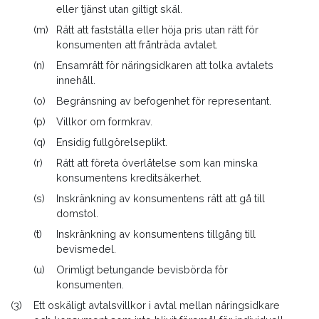
friskrivning och begränsning av ansvar – särskilt vid köp
eller tjänst utan giltigt skäl.
av aktiebolag, JT 2023–24 s. 775; L. Edlund, Något om
(m)
Rätt att fastställa eller höja pris utan rätt för
ansvarsbegränsningar och ansvarsfriskrivningar, JT
konsumenten att frånträda avtalet.
2023–24 s. 790; K. Grönfors & R. Dotevall, Avtalslagen
(n)
Ensamrätt för näringsidkaren att tolka avtalets
en kommentar, 2023, kap. 3; J. Herre, Svensk
innehåll.
förmögenhetsrätt, SvJT 2005 s. 549, kap. 4.7.1.3;
J. Herre
(o)
Begränsning av befogenhet för representant.
& S.O. Johansson, Svensk rättspraxis: Avtals- och
(p)
Villkor om formkrav.
obligationsrätt, SvJT 2020 s. 821
; J. Kleineman,
Professionsutövares ansvarsbegränsningar, i Festskrift till
(q)
Ensidig fullgörelseplikt.
M.B. Andersen, 2018, s. 525; M. Möller, Giltigheten av
(r)
Rätt att företa överlåtelse som kan minska
avtal om tillägnelse av pant, i festskrift till T. Håstad,
konsumentens kreditsäkerhet.
2010, s. 637 ff.; J. Munukka, Utomobligatoriska anspråk
(s)
Inskränkning av konsumentens rätt att gå till
mot avtalsparts kontraktsmedhjälpare och mot
domstol.
avtalspart, JT 2015-16 s. 410; S.O. Johansson, Grov
(t)
Inskränkning av konsumentens tillgång till
vårdslöshet och avtalsfrihet – var står vi idag med
bevismedel.
ansvarsfriskrivningar? JT 2015-16 s. 50; C.R. v Post,
(u)
Orimligt betungande bevisbörda för
Avtalslagen § 36, 1999; C. Ramberg, Skiljedom om
konsumenten.
jämkning av ansvarsbegränsning, reklamation,
(3)
Ett oskäligt avtalsvillkor i avtal mellan näringsidkare
rådgivaransvar, skadeståndsberäkning och prisavdrag,