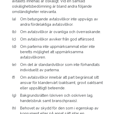
avtalets innehåll är oskäligt. Vid en samlad
oskälighetsbedömning är bland andra följande
omständigheter relevanta.
(a)
Om betungande avtalsvillkor inte uppvägs av
andra fördelaktiga avtalsvillkor.
(b)
Om avtalsvillkor är ovanliga och överraskande.
(c)
Om avtalsvillkor avviker från god affärssed.
(d)
Om parterna inte uppmärksammat eller inte
beretts möjlighet att uppmärksamma
avtalsvillkoren.
(e)
Om det är standardvillkor som inte förhandlats
individuellt av parterna.
(f)
Om avtalsvillkor innebär att part begränsat sitt
ansvar för klandervärt (oaktsamt, grovt oaktsamt
eller uppsåtligt) beteende.
(g)
Bakgrundsrätten (skriven och oskriven lag,
handelsbruk samt branschpraxis).
(h)
Behovet av skydd för den som i egenskap av
konsument eller på annat sätt intar en